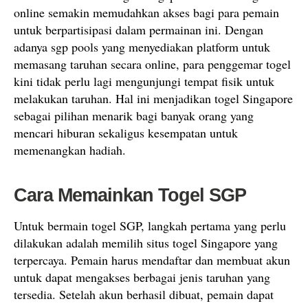
online semakin memudahkan akses bagi para pemain
untuk berpartisipasi dalam permainan ini. Dengan
adanya sgp pools yang menyediakan platform untuk
memasang taruhan secara online, para penggemar togel
kini tidak perlu lagi mengunjungi tempat fisik untuk
melakukan taruhan. Hal ini menjadikan togel Singapore
sebagai pilihan menarik bagi banyak orang yang
mencari hiburan sekaligus kesempatan untuk
memenangkan hadiah.
Cara Memainkan Togel SGP
Untuk bermain togel SGP, langkah pertama yang perlu
dilakukan adalah memilih situs togel Singapore yang
terpercaya. Pemain harus mendaftar dan membuat akun
untuk dapat mengakses berbagai jenis taruhan yang
tersedia. Setelah akun berhasil dibuat, pemain dapat