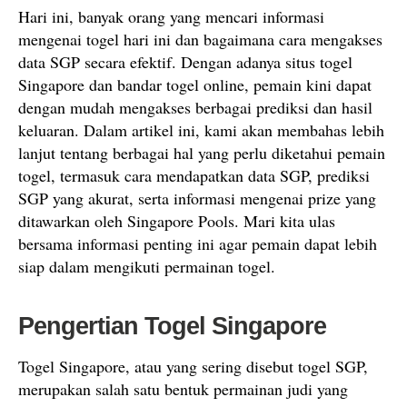
Hari ini, banyak orang yang mencari informasi
mengenai togel hari ini dan bagaimana cara mengakses
data SGP secara efektif. Dengan adanya situs togel
Singapore dan bandar togel online, pemain kini dapat
dengan mudah mengakses berbagai prediksi dan hasil
keluaran. Dalam artikel ini, kami akan membahas lebih
lanjut tentang berbagai hal yang perlu diketahui pemain
togel, termasuk cara mendapatkan data SGP, prediksi
SGP yang akurat, serta informasi mengenai prize yang
ditawarkan oleh Singapore Pools. Mari kita ulas
bersama informasi penting ini agar pemain dapat lebih
siap dalam mengikuti permainan togel.
Pengertian Togel Singapore
Togel Singapore, atau yang sering disebut togel SGP,
merupakan salah satu bentuk permainan judi yang