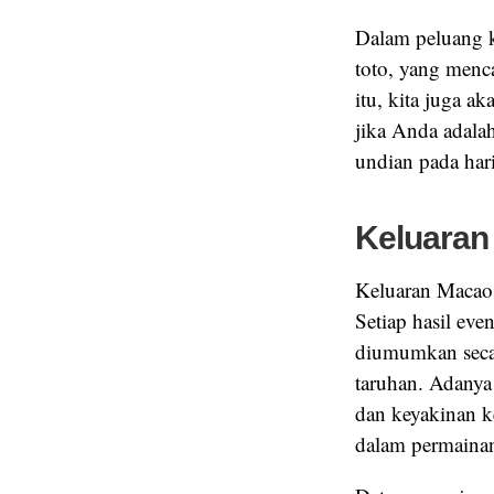
Dalam peluang k
toto, yang menc
itu, kita juga a
jika Anda adalah
undian pada hari
Keluaran
Keluaran Macao 
Setiap hasil ev
diumumkan secar
taruhan. Adanya
dan keyakinan k
dalam permainan