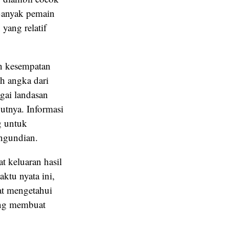
Banyak pemain
yang relatif
an kesempatan
h angka dari
gai landasan
utnya. Informasi
g untuk
engundian.
t keluaran hasil
ktu nyata ini,
at mengetahui
ang membuat