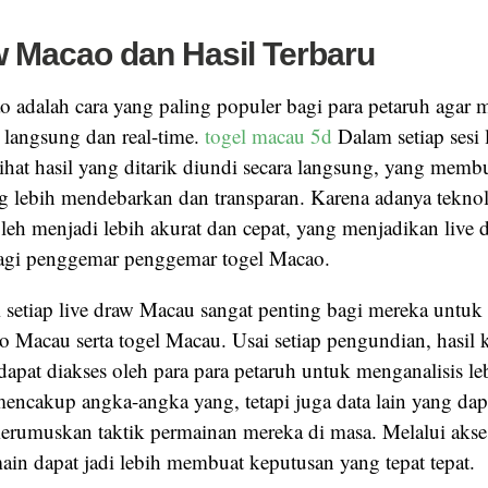
w Macao dan Hasil Terbaru
 adalah cara yang paling populer bagi para petaruh agar
a langsung dan real-time.
togel macau 5d
Dalam setiap sesi 
lihat hasil yang ditarik diundi secara langsung, yang mem
 lebih mendebarkan dan transparan. Karena adanya teknol
leh menjadi lebih akurat dan cepat, yang menjadikan live 
agi penggemar penggemar togel Macao.
i setiap live draw Macau sangat penting bagi mereka untuk 
oto Macau serta togel Macau. Usai setiap pengundian, hasil 
 dapat diakses oleh para para petaruh untuk menganalisis leb
 mencakup angka-angka yang, tetapi juga data lain yang d
rumuskan taktik permainan mereka di masa. Melalui akses
main dapat jadi lebih membuat keputusan yang tepat tepat.