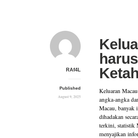
Kelua
harus
Ketah
RAf4L
Published
Keluaran Macau 
August 9, 2025
angka-angka dan 
Macau, banyak i
dihadakan secar
terkini, statist
menyajikan infor