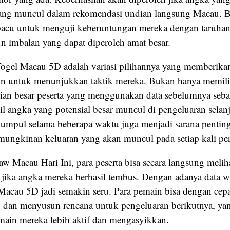
ang muncul dalam rekomendasi undian langsung Macau. 
pacu untuk menguji keberuntungan mereka dengan taruhan 
n imbalan yang dapat diperoleh amat besar.
Togel Macau 5D adalah variasi pilihannya yang memberik
in untuk menunjukkan taktik mereka. Bukan hanya memili
gian besar peserta yang menggunakan data sebelumnya seba
 angka yang potensial besar muncul di pengeluaran selanj
umpul selama beberapa waktu juga menjadi sarana pentin
mungkinan keluaran yang akan muncul pada setiap kali p
 Macau Hari Ini, para peserta bisa secara langsung meliha
jika angka mereka berhasil tembus. Dengan adanya data wa
Macau 5D jadi semakin seru. Para pemain bisa dengan cep
ru dan menyusun rencana untuk pengeluaran berikutnya, y
ain mereka lebih aktif dan mengasyikkan.