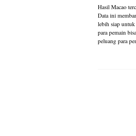
Hasil Macao terc
Data ini memban
lebih siap untu
para pemain bis
peluang para pe