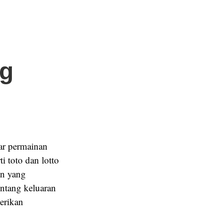
ng
ar permainan
i toto dan lotto
an yang
entang keluaran
berikan