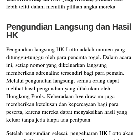
lebih teliti dalam memilih pilihan angka mereka.
Pengundian Langsung dan Hasil
HK
Pengundian langsung HK Lotto adalah momen yang
ditunggu-tunggu oleh para pencinta togel. Dalam acara
ini, setiap nomor yang dikeluarkan langsung
memberikan adrenaline tersendiri bagi para pemain.
Melalui pengundian langsung, semua orang dapat
melihat hasil pengundian yang dilakukan oleh
Hongkong Pools. Keberadaan live draw ini juga
memberikan ketelusan dan kepercayaan bagi para
peserta, karena mereka dapat menyaksikan hasil yang
keluar tanpa jeda tanpa ada penipuan.
Setelah pengundian selesai, pengeluaran HK Lotto akan