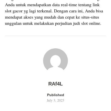
Anda untuk mendapatkan data real-time tentang link
slot gacor yg lagi terkenal. Dengan cara ini, Anda bisa
mendapat akses yang mudah dan cepat ke situs-situs
unggulan untuk melakukan perjudian judi slot online.
RAf4L
Published
July 3, 2025