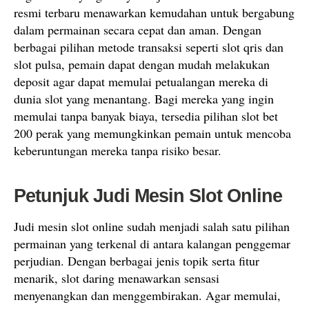
resmi terbaru menawarkan kemudahan untuk bergabung
dalam permainan secara cepat dan aman. Dengan
berbagai pilihan metode transaksi seperti slot qris dan
slot pulsa, pemain dapat dengan mudah melakukan
deposit agar dapat memulai petualangan mereka di
dunia slot yang menantang. Bagi mereka yang ingin
memulai tanpa banyak biaya, tersedia pilihan slot bet
200 perak yang memungkinkan pemain untuk mencoba
keberuntungan mereka tanpa risiko besar.
Petunjuk Judi Mesin Slot Online
Judi mesin slot online sudah menjadi salah satu pilihan
permainan yang terkenal di antara kalangan penggemar
perjudian. Dengan berbagai jenis topik serta fitur
menarik, slot daring menawarkan sensasi
menyenangkan dan menggembirakan. Agar memulai,