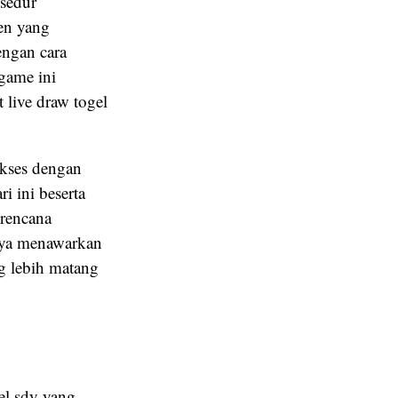
sedur
en yang
engan cara
game ini
t live draw togel
akses dengan
 ini beserta
 rencana
nya menawarkan
g lebih matang
el sdy yang