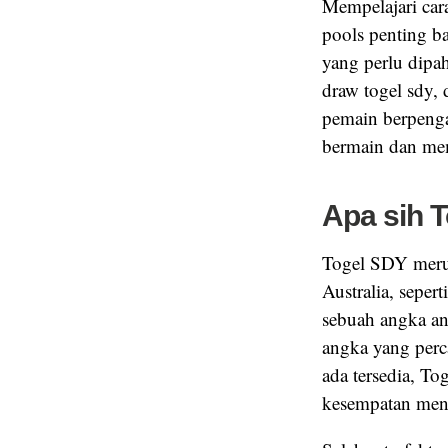
Mempelajari car
pools penting b
yang perlu dipa
draw togel sdy,
pemain berpeng
bermain dan mem
Apa sih 
Togel SDY merup
Australia, sepe
sebuah angka an
angka yang perc
ada tersedia, T
kesempatan men