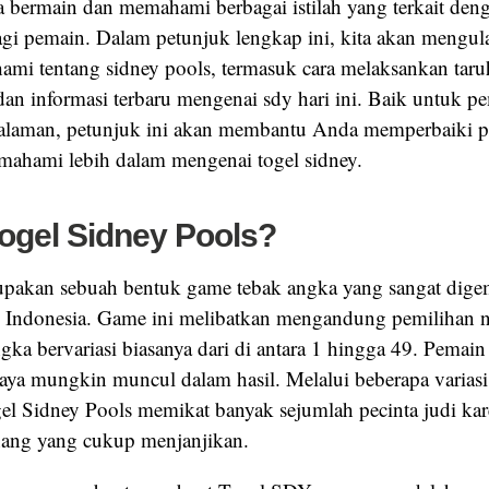
a bermain dan memahami berbagai istilah yang terkait deng
agi pemain. Dalam petunjuk lengkap ini, kita akan mengul
hami tentang sidney pools, termasuk cara melaksankan taru
 dan informasi terbaru mengenai sdy hari ini. Baik untuk
alaman, petunjuk ini akan membantu Anda memperbaiki 
ahami lebih dalam mengenai togel sidney.
Togel Sidney Pools?
akan sebuah bentuk game tebak angka yang sangat digem
rti Indonesia. Game ini melibatkan mengandung pemilihan n
gka bervariasi biasanya dari di antara 1 hingga 49. Pemai
aya mungkin muncul dalam hasil. Melalui beberapa varias
ogel Sidney Pools memikat banyak sejumlah pecinta judi k
ang yang cukup menjanjikan.