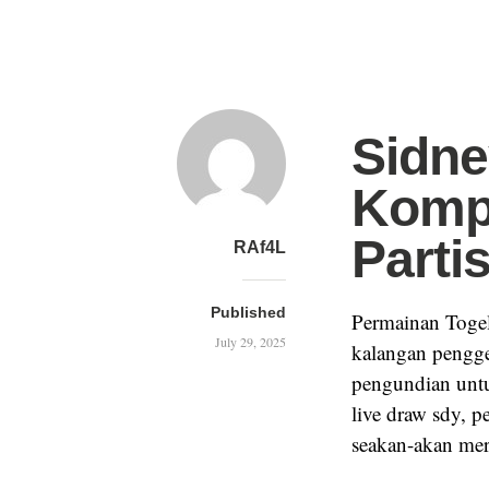
Sidne
Kompr
Parti
RAf4L
Published
Permainan Togel 
July 29, 2025
kalangan pengge
pengundian untu
live draw sdy, 
seakan-akan mer