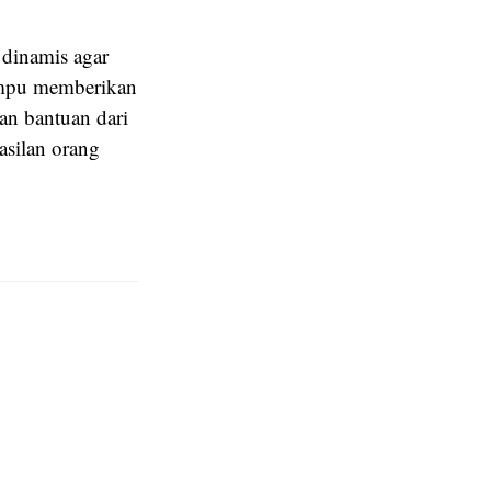
 dinamis agar
mampu memberikan
n bantuan dari
asilan orang