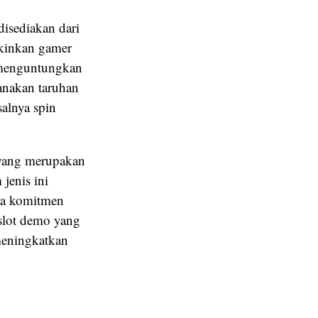
 disediakan dari
kinkan gamer
t menguntungkan
nakan taruhan
alnya spin
 yang merupakan
jenis ini
pa komitmen
slot demo yang
meningkatkan