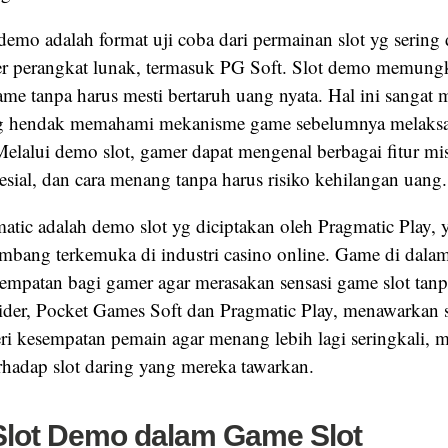
ot demo adalah format uji coba dari permainan slot yg sering
er perangkat lunak, termasuk PG Soft. Slot demo memung
me tanpa harus mesti bertaruh uang nyata. Hal ini sanga
ng hendak memahami mekanisme game sebelumnya melaksa
elalui demo slot, gamer dapat mengenal berbagai fitur mis
pesial, dan cara menang tanpa harus risiko kehilangan uang.
atic adalah demo slot yg diciptakan oleh Pragmatic Play,
mbang terkemuka di industri casino online. Game di dalam 
mpatan bagi gamer agar merasakan sensasi game slot tan
ider, Pocket Games Soft dan Pragmatic Play, menawarkan 
i kesempatan pemain agar menang lebih lagi seringkali, 
rhadap slot daring yang mereka tawarkan.
Slot Demo dalam Game Slot