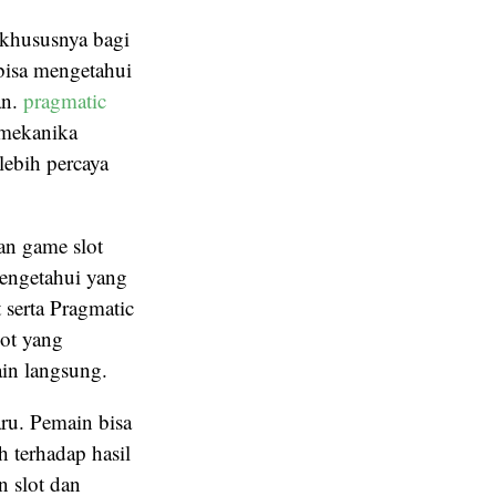
khususnya bagi
bisa mengetahui
an.
pragmatic
 mekanika
ebih percaya
an game slot
engetahui yang
serta Pragmatic
lot yang
in langsung.
aru. Pemain bisa
 terhadap hasil
n slot dan