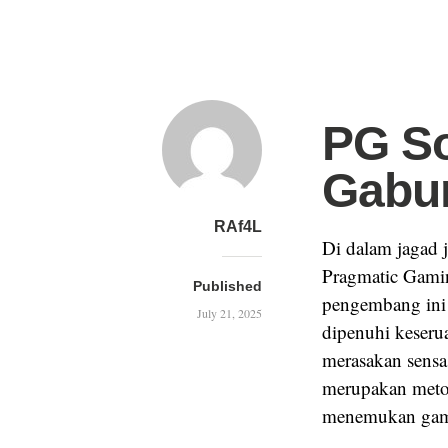
PG So
Gabu
RAf4L
Di dalam jagad 
Pragmatic Gamin
Published
pengembang ini
July 21, 2025
dipenuhi keseru
merasakan sensa
merupakan metode
menemukan game