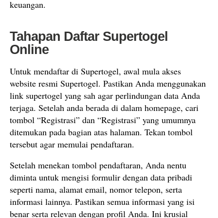
keuangan.
Tahapan Daftar Supertogel
Online
Untuk mendaftar di Supertogel, awal mula akses
website resmi Supertogel. Pastikan Anda menggunakan
link supertogel yang sah agar perlindungan data Anda
terjaga. Setelah anda berada di dalam homepage, cari
tombol “Registrasi” dan “Registrasi” yang umumnya
ditemukan pada bagian atas halaman. Tekan tombol
tersebut agar memulai pendaftaran.
Setelah menekan tombol pendaftaran, Anda nentu
diminta untuk mengisi formulir dengan data pribadi
seperti nama, alamat email, nomor telepon, serta
informasi lainnya. Pastikan semua informasi yang isi
benar serta relevan dengan profil Anda. Ini krusial