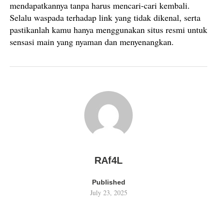
mendapatkannya tanpa harus mencari-cari kembali.
Selalu waspada terhadap link yang tidak dikenal, serta
pastikanlah kamu hanya menggunakan situs resmi untuk
sensasi main yang nyaman dan menyenangkan.
RAf4L
Published
July 23, 2025