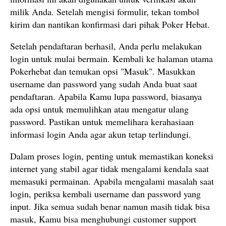
milik Anda. Setelah mengisi formulir, tekan tombol
kirim dan nantikan konfirmasi dari pihak Poker Hebat.
Setelah pendaftaran berhasil, Anda perlu melakukan
login untuk mulai bermain. Kembali ke halaman utama
Pokerhebat dan temukan opsi "Masuk". Masukkan
username dan password yang sudah Anda buat saat
pendaftaran. Apabila Kamu lupa password, biasanya
ada opsi untuk memulihkan atau mengatur ulang
password. Pastikan untuk memelihara kerahasiaan
informasi login Anda agar akun tetap terlindungi.
Dalam proses login, penting untuk memastikan koneksi
internet yang stabil agar tidak mengalami kendala saat
memasuki permainan. Apabila mengalami masalah saat
login, periksa kembali username dan password yang
input. Jika semua sudah benar namun masih tidak bisa
masuk, Kamu bisa menghubungi customer support