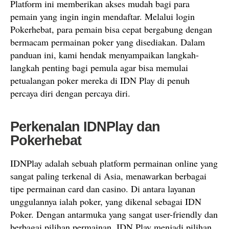
Platform ini memberikan akses mudah bagi para
pemain yang ingin ingin mendaftar. Melalui login
Pokerhebat, para pemain bisa cepat bergabung dengan
bermacam permainan poker yang disediakan. Dalam
panduan ini, kami hendak menyampaikan langkah-
langkah penting bagi pemula agar bisa memulai
petualangan poker mereka di IDN Play di penuh
percaya diri dengan percaya diri.
Perkenalan IDNPlay dan
Pokerhebat
IDNPlay adalah sebuah platform permainan online yang
sangat paling terkenal di Asia, menawarkan berbagai
tipe permainan card dan casino. Di antara layanan
unggulannya ialah poker, yang dikenal sebagai IDN
Poker. Dengan antarmuka yang sangat user-friendly dan
berbagai pilihan permainan, IDN Play menjadi pilihan