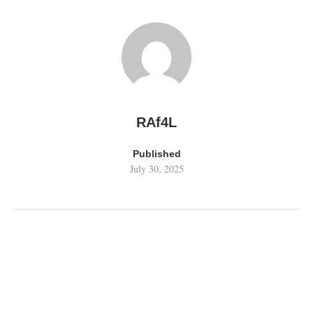
RAf4L
Published
July 30, 2025