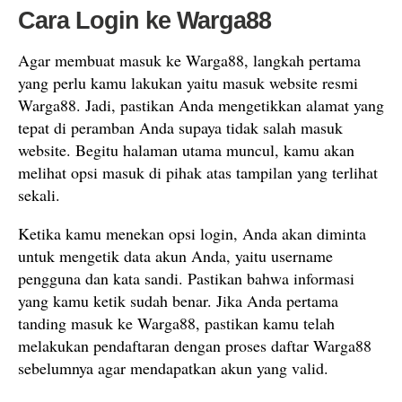
Cara Login ke Warga88
Agar membuat masuk ke Warga88, langkah pertama
yang perlu kamu lakukan yaitu masuk website resmi
Warga88. Jadi, pastikan Anda mengetikkan alamat yang
tepat di peramban Anda supaya tidak salah masuk
website. Begitu halaman utama muncul, kamu akan
melihat opsi masuk di pihak atas tampilan yang terlihat
sekali.
Ketika kamu menekan opsi login, Anda akan diminta
untuk mengetik data akun Anda, yaitu username
pengguna dan kata sandi. Pastikan bahwa informasi
yang kamu ketik sudah benar. Jika Anda pertama
tanding masuk ke Warga88, pastikan kamu telah
melakukan pendaftaran dengan proses daftar Warga88
sebelumnya agar mendapatkan akun yang valid.