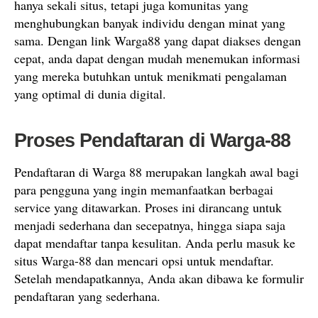
hanya sekali situs, tetapi juga komunitas yang
menghubungkan banyak individu dengan minat yang
sama. Dengan link Warga88 yang dapat diakses dengan
cepat, anda dapat dengan mudah menemukan informasi
yang mereka butuhkan untuk menikmati pengalaman
yang optimal di dunia digital.
Proses Pendaftaran di Warga-88
Pendaftaran di Warga 88 merupakan langkah awal bagi
para pengguna yang ingin memanfaatkan berbagai
service yang ditawarkan. Proses ini dirancang untuk
menjadi sederhana dan secepatnya, hingga siapa saja
dapat mendaftar tanpa kesulitan. Anda perlu masuk ke
situs Warga-88 dan mencari opsi untuk mendaftar.
Setelah mendapatkannya, Anda akan dibawa ke formulir
pendaftaran yang sederhana.