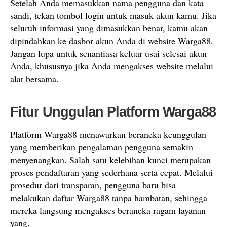
Setelah Anda memasukkan nama pengguna dan kata
sandi, tekan tombol login untuk masuk akun kamu. Jika
seluruh informasi yang dimasukkan benar, kamu akan
dipindahkan ke dasbor akun Anda di website Warga88.
Jangan lupa untuk senantiasa keluar usai selesai akun
Anda, khususnya jika Anda mengakses website melalui
alat bersama.
Fitur Unggulan Platform Warga88
Platform Warga88 menawarkan beraneka keunggulan
yang memberikan pengalaman pengguna semakin
menyenangkan. Salah satu kelebihan kunci merupakan
proses pendaftaran yang sederhana serta cepat. Melalui
prosedur dari transparan, pengguna baru bisa
melakukan daftar Warga88 tanpa hambatan, sehingga
mereka langsung mengakses beraneka ragam layanan
yang.