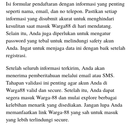
Isi formular pendaftaran dengan informasi yang penting
seperti nama, email, dan no telepon. Pastikan setiap
informasi yang disubmit akurat untuk menghindari
kesulitan saat masuk Warga88 di hari mendatang.
Selain itu, Anda juga diperlukan untuk mengatur
password yang tebal untuk melindungi safety akun
Anda. Ingat untuk menjaga data ini dengan baik setelah
registrasi.
Setelah seluruh informasi terkirim, Anda akan
menerima pemberitahuan melalui email atau SMS.
Tahapan validasi ini penting agar akun Anda di
Warga88 valid dan secure. Setelah itu, Anda dapat
segera masuk Warga-88 dan mulai explore berbagai
kelebihan menarik yang disediakan. Jangan lupa Anda
memanfaatkan link Warga-88 yang sah untuk masuk
yang lebih terlindungi secure.