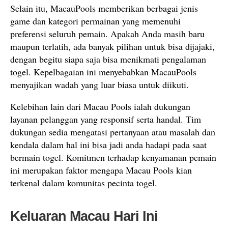
Selain itu, MacauPools memberikan berbagai jenis
game dan kategori permainan yang memenuhi
preferensi seluruh pemain. Apakah Anda masih baru
maupun terlatih, ada banyak pilihan untuk bisa dijajaki,
dengan begitu siapa saja bisa menikmati pengalaman
togel. Kepelbagaian ini menyebabkan MacauPools
menyajikan wadah yang luar biasa untuk diikuti.
Kelebihan lain dari Macau Pools ialah dukungan
layanan pelanggan yang responsif serta handal. Tim
dukungan sedia mengatasi pertanyaan atau masalah dan
kendala dalam hal ini bisa jadi anda hadapi pada saat
bermain togel. Komitmen terhadap kenyamanan pemain
ini merupakan faktor mengapa Macau Pools kian
terkenal dalam komunitas pecinta togel.
Keluaran Macau Hari Ini