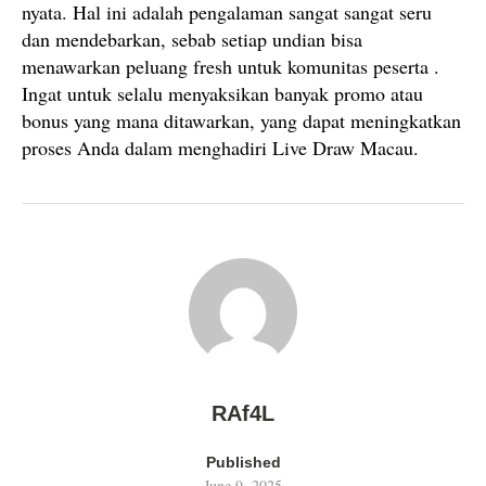
nyata. Hal ini adalah pengalaman sangat sangat seru
dan mendebarkan, sebab setiap undian bisa
menawarkan peluang fresh untuk komunitas peserta .
Ingat untuk selalu menyaksikan banyak promo atau
bonus yang mana ditawarkan, yang dapat meningkatkan
proses Anda dalam menghadiri Live Draw Macau.
RAf4L
Published
June 9, 2025