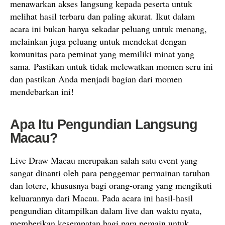
menawarkan akses langsung kepada peserta untuk
melihat hasil terbaru dan paling akurat. Ikut dalam
acara ini bukan hanya sekadar peluang untuk menang,
melainkan juga peluang untuk mendekat dengan
komunitas para peminat yang memiliki minat yang
sama. Pastikan untuk tidak melewatkan momen seru ini
dan pastikan Anda menjadi bagian dari momen
mendebarkan ini!
Apa Itu Pengundian Langsung
Macau?
Live Draw Macau merupakan salah satu event yang
sangat dinanti oleh para penggemar permainan taruhan
dan lotere, khususnya bagi orang-orang yang mengikuti
keluarannya dari Macau. Pada acara ini hasil-hasil
pengundian ditampilkan dalam live dan waktu nyata,
memberikan kesempatan bagi para pemain untuk