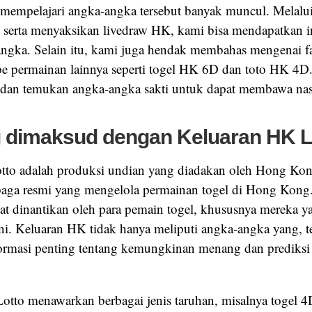
 mempelajari angka-angka tersebut banyak muncul. Melalu
serta menyaksikan livedraw HK, kami bisa mendapatkan in
ngka. Selain itu, kami juga hendak membahas mengenai fa
ipe permainan lainnya seperti togel HK 6D dan toto HK 4D.
a dan temukan angka-angka sakti untuk dapat membawa nas
 dimaksud dengan Keluaran HK L
to adalah produksi undian yang diadakan oleh Hong Kon
ga resmi yang mengelola permainan togel di Hong Kong. 
gat dinantikan oleh para pemain togel, khususnya mereka 
ni. Keluaran HK tidak hanya meliputi angka-angka yang, t
rmasi penting tentang kemungkinan menang dan prediksi
tto menawarkan berbagai jenis taruhan, misalnya togel 4