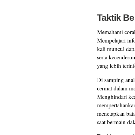
Taktik Be
Memahami corak 
Mempelajari info
kali muncul dap
serta kecenderun
yang lebih teri
Di samping anal
cermat dalam me
Menghindari kec
mempertahankan
menetapkan batas
saat bermain dal