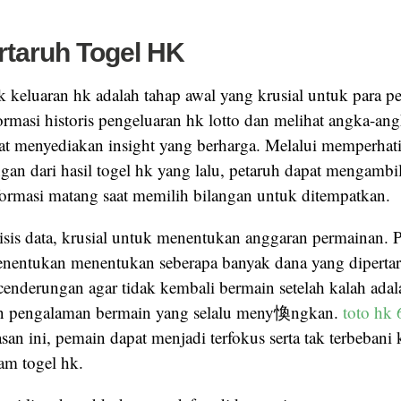
rtaruh Togel HK
keluaran hk adalah tahap awal yang krusial untuk para p
rmasi historis pengeluaran hk lotto dan melihat angka-ang
at menyediakan insight yang berharga. Melalui memperhatik
gan dari hasil togel hk yang lalu, petaruh dapat mengambi
nformasi matang saat memilih bilangan untuk ditempatkan.
isis data, krusial untuk menentukan anggaran permainan. P
nentukan menentukan seberapa banyak dana yang diperta
enderungan agar tidak kembali bermain setelah kalah adal
 pengalaman bermain yang selalu meny愌ngkan.
toto hk 
an ini, pemain dapat menjadi terfokus serta tak terbebani
am togel hk.