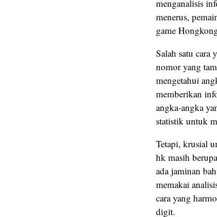
menganalisis in
menerus, pemain
game Hongkong 
Salah satu cara
nomor yang tamp
mengetahui angk
memberikan info
angka-angka ya
statistik untuk
Tetapi, krusial 
hk masih berupa
ada jaminan bahw
memakai analisi
cara yang harmo
digit.