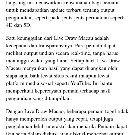
langsung ini menawarkan kenyamanan bagi pemain
untuk mendapatkan update terbaru tentang output
pengundian, seperti pada jenis-jenis permainan seperti
4D dan 5D.
Satu keunggulan dari Live Draw Macau adalah
kecepatan dan transparansinya. Para pemain dapat
melihat output undian secara real-time, tanpa harus
menunggu waktu yang lama. Setiap hari, Live Draw
Macau menyajikan hasil yang dapat dijangkau oleh
siapa saja, baik lewat situs resmi maupun lewat
platform media sosial seperti YouTube. Ini bantu
memperkuat kepercayaan pemain terhadap hasil
pengundian yang ditampilkan.
Dengan Live Draw Macao, beberapa pemain togel tidak
hanya memperoleh output yang cepat, tetapi juga
pengalaman lebih interaktif dan menarik. Pemain dapat
ikut serta dalam diskusi atau diskusi mengenai output