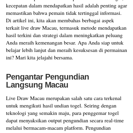
kecepatan dalam mendapatkan hasil adalah penting agar
memastikan bahwa pemain tidak tertinggal informasi.
Di artikel ini, kita akan membahas berbagai aspek
terkait live draw Macau, termasuk metode mendapatkan
hasil terkini dan strategi dalam meningkatkan peluang
Anda meraih kemenangan besar. Apa Anda siap untuk
belajar lebih lanjut dan meraih kesuksesan di permainan
ini? Mari kita jelajahi bersama.
Pengantar Pengundian
Langsung Macau
Live Draw Macau merupakan salah satu cara terkenal
untuk mengikuti hasil undian togel. Seiring dengan
teknologi yang semakin maju, para penggemar togel
dapat menyaksikan output pengundian secara real-time
melalui bermacam-macam platform. Pengundian