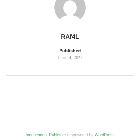
RAf4L
Published
June 14, 2025
Independent Publisher
empowered by
WordPress