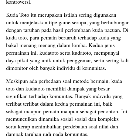
kontroversi.
Kuda Toto itu merupakan istilah sering digunakan
untuk menjelaskan tipe game serupa, yang berhubungan
dengan taruhan pada hasil perlombaan kuda pacuan. Di
kuda toto, para pemain bertaruh terhadap kuda yang
bakal menang menang dalam lomba. Kedua jenis
permainan ini, kudatoto serta kudatoto, mempunyai
daya pikat yang unik untuk penggemar, serta sering kali
dimonitor oleh banyak individu di komunitas.
Meskipun ada perbedaan soal metode bermain, kuda
toto dan kudatoto memiliki dampak yang besar
signifikan terhadap komunitas. Banyak individu yang
terlibat terlibat dalam kedua permainan ini, baik
sebagai maupun pemain maupun sebagai penonton. Ini
memunculkan dinamika sosial sosial dan kompleks
serta kerap menimbulkan perdebatan soal nilai dan
dampak taruhan judi pada komunitas.