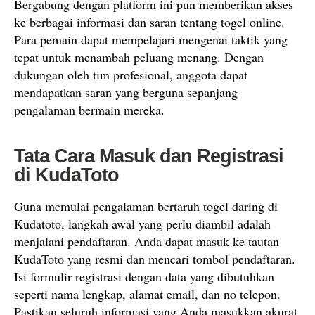
Bergabung dengan platform ini pun memberikan akses
ke berbagai informasi dan saran tentang togel online.
Para pemain dapat mempelajari mengenai taktik yang
tepat untuk menambah peluang menang. Dengan
dukungan oleh tim profesional, anggota dapat
mendapatkan saran yang berguna sepanjang
pengalaman bermain mereka.
Tata Cara Masuk dan Registrasi
di KudaToto
Guna memulai pengalaman bertaruh togel daring di
Kudatoto, langkah awal yang perlu diambil adalah
menjalani pendaftaran. Anda dapat masuk ke tautan
KudaToto yang resmi dan mencari tombol pendaftaran.
Isi formulir registrasi dengan data yang dibutuhkan
seperti nama lengkap, alamat email, dan no telepon.
Pastikan seluruh informasi yang Anda masukkan akurat