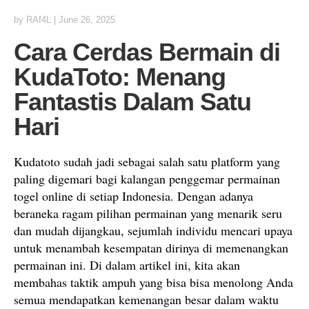
by
RAf4L
|
June 26, 2025
Cara Cerdas Bermain di
KudaToto: Menang
Fantastis Dalam Satu
Hari
Kudatoto sudah jadi sebagai salah satu platform yang
paling digemari bagi kalangan penggemar permainan
togel online di setiap Indonesia. Dengan adanya
beraneka ragam pilihan permainan yang menarik seru
dan mudah dijangkau, sejumlah individu mencari upaya
untuk menambah kesempatan dirinya di memenangkan
permainan ini. Di dalam artikel ini, kita akan
membahas taktik ampuh yang bisa bisa menolong Anda
semua mendapatkan kemenangan besar dalam waktu