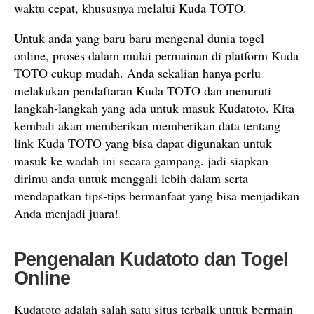
waktu cepat, khususnya melalui Kuda TOTO.
Untuk anda yang baru baru mengenal dunia togel
online, proses dalam mulai permainan di platform Kuda
TOTO cukup mudah. Anda sekalian hanya perlu
melakukan pendaftaran Kuda TOTO dan menuruti
langkah-langkah yang ada untuk masuk Kudatoto. Kita
kembali akan memberikan memberikan data tentang
link Kuda TOTO yang bisa dapat digunakan untuk
masuk ke wadah ini secara gampang. jadi siapkan
dirimu anda untuk menggali lebih dalam serta
mendapatkan tips-tips bermanfaat yang bisa menjadikan
Anda menjadi juara!
Pengenalan Kudatoto dan Togel
Online
Kudatoto adalah salah satu situs terbaik untuk bermain