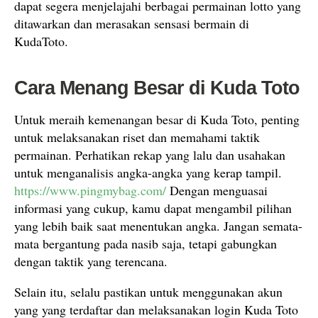
dapat segera menjelajahi berbagai permainan lotto yang
ditawarkan dan merasakan sensasi bermain di
KudaToto.
Cara Menang Besar di Kuda Toto
Untuk meraih kemenangan besar di Kuda Toto, penting
untuk melaksanakan riset dan memahami taktik
permainan. Perhatikan rekap yang lalu dan usahakan
untuk menganalisis angka-angka yang kerap tampil.
https://www.pingmybag.com/
Dengan menguasai
informasi yang cukup, kamu dapat mengambil pilihan
yang lebih baik saat menentukan angka. Jangan semata-
mata bergantung pada nasib saja, tetapi gabungkan
dengan taktik yang terencana.
Selain itu, selalu pastikan untuk menggunakan akun
yang yang terdaftar dan melaksanakan login Kuda Toto