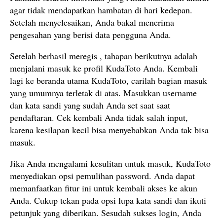
agar tidak mendapatkan hambatan di hari kedepan.
Setelah menyelesaikan, Anda bakal menerima
pengesahan yang berisi data pengguna Anda.
Setelah berhasil meregis , tahapan berikutnya adalah
menjalani masuk ke profil KudaToto Anda. Kembali
lagi ke beranda utama KudaToto, carilah bagian masuk
yang umumnya terletak di atas. Masukkan username
dan kata sandi yang sudah Anda set saat saat
pendaftaran. Cek kembali Anda tidak salah input,
karena kesilapan kecil bisa menyebabkan Anda tak bisa
masuk.
Jika Anda mengalami kesulitan untuk masuk, KudaToto
menyediakan opsi pemulihan password. Anda dapat
memanfaatkan fitur ini untuk kembali akses ke akun
Anda. Cukup tekan pada opsi lupa kata sandi dan ikuti
petunjuk yang diberikan. Sesudah sukses login, Anda